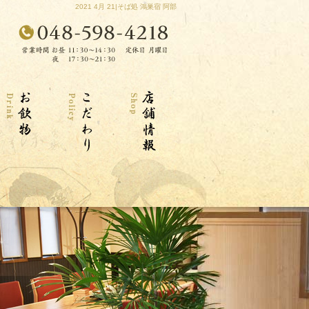
2021 4月 21|そば処 鴻巣宿 阿部