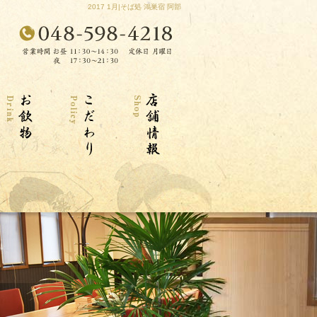
2017 1月|そば処 鴻巣宿 阿部