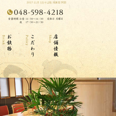
2017 11月 12|そば処 鴻巣宿 阿部