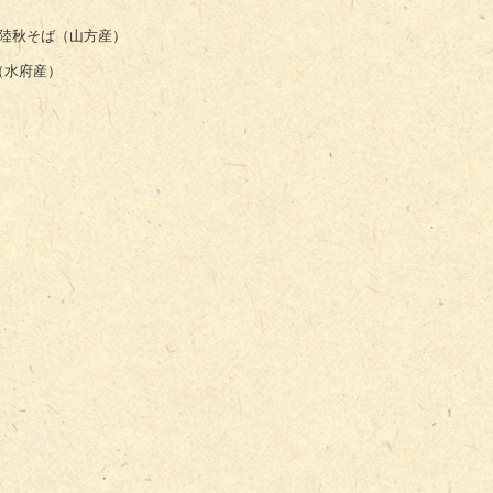
陸秋そば（山方産）
（水府産）