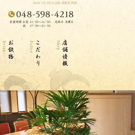
2016 7月 06|そば処 鴻巣宿 阿部