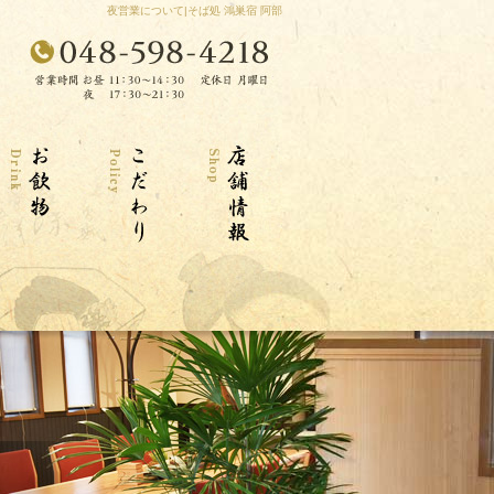
夜営業について|そば処 鴻巣宿 阿部