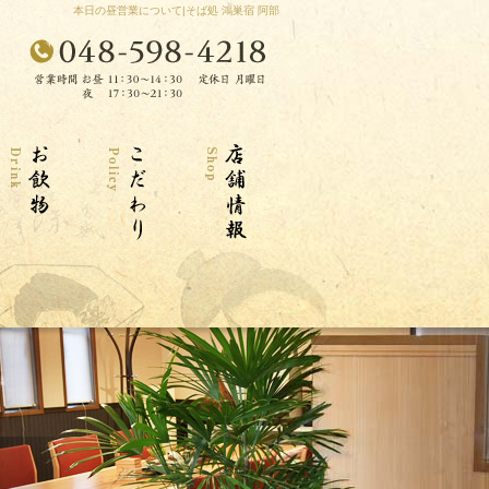
本日の昼営業について|そば処 鴻巣宿 阿部