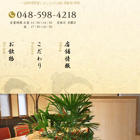
一品料理変更しました|そば処 鴻巣宿 阿部